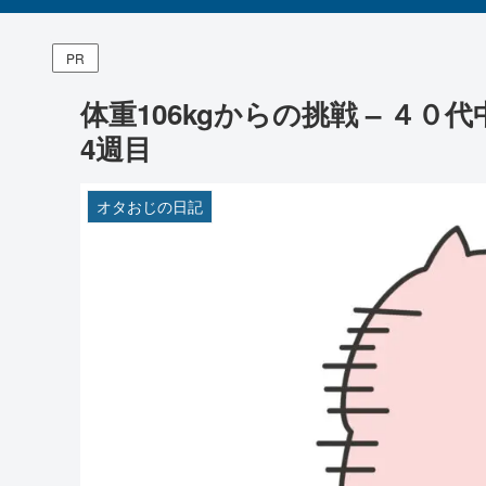
PR
体重106kgからの挑戦 – ４
4週目
オタおじの日記