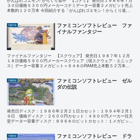
がんばれゴエモン! からくり道中 【コナミ】 発売日１９８６年７月
３０日価格５３００円メーカーコナミデーター容量２メガビット売上
本数約１２０万本 今回紹介する「がんばれゴエモン！からくり道
中」は、江戸時代を舞台にしたファミコンのアクションア...
ファミコンソフトレビュー ファ
1987年
イナルファンタジー
ファイナルファンタジー 【スクウェア】 発売日１９８７年１２月
１８日価格５９００円メーカースクウェア［現スクウェア・エニック
ス］データー容量２メガビット＋６４キロRAM売上本数５２万本ジ
ャンルロールプレイングゲーム 1987年、ビデオゲーム...
ファミコンソフトレビュー ゼル
1986年
ダの伝説
発売日ディスク：１９８６年２月２１日カセット：１９９４年２月１
９日 価格ディスク：２６００円カセット：４９００円メーカー任天
堂データー容量ディスク：８９６キロビットカセット：１メガビット
売上本数１６９万本ジャンルアクションアドベンチャー ゼ...
ファミコンソフトレビュー ドラ
1986年