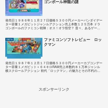
ゴンボール神龍の謎
発売日１９８６年１１月２７日価格５３００円メーカーバンダイデー
ター容量１メガビットジャンルアクション売上本数１２５万本 ドラ
ゴンボールのファミコン初陣：オス！オラ悟空？ 昔々、あるゲーム
開発者がいました。 彼らは大いなる力「ドラゴンボール」...
ファミコンソフトレビュー ロッ
1987年
クマン
発売日１９８７年１２月１７日価格５３００円メーカーカプコンデー
ター容量１メガビット＋６４キロRAM売上本数約８１万本ジャンル
横スクロールアクション 初代「ロックマン」の魅力とその不朽の価
値 こんにちは、ファミコン愛好家の皆さん！今日は、19...
スポンサーリンク