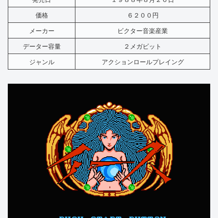
価格
６２００円
メーカー
ビクター音楽産業
データー容量
２メガビット
ジャンル
アクションロールプレイング