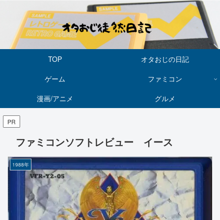
TOP
オタおじの日記
ゲーム
ファミコン
漫画/アニメ
グルメ
PR
ファミコンソフトレビュー イース
1988年