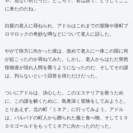
ゃ。危ない所だった。ところで、君は誰で、どうしてここ
に来たのだね」
白髪の老人に尋ねられ、アドルはこれまでの冒険や港町プ
ロマロックの奇妙な噂などについて老人に話した。
やがて快方に向かった彼は、改めて老人に一体この国に何
が起こったのか尋ねてみた。しかし、老人からはただ突然
怪物達が現れ人間を襲うようになったのだ、そしてその謎
は、判らないという回答を得ただけだった。
ついにアドルは、決心した。このエステリアを救うため
に、この謎を解くために、島奥深く冒険をしてみようと。
とりあえず、北の町「ミネア」に行ってみよう。アドル
は、バルバドの町人から贈られた服と食べ物、そして１０
００ゴールドをもってミネアに向かったのだった。